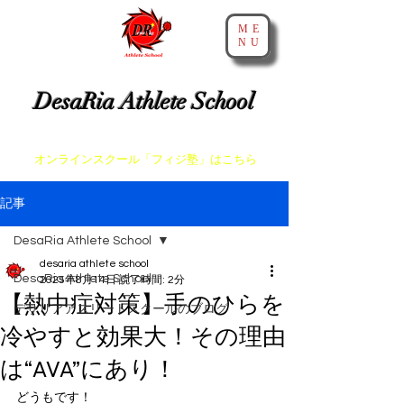
ME
NU
​神戸・大阪・芦屋でスプリントとアジリティを教えるスクール
DesaRia Athlete School
​身体が変わる 意識が変わる 未来を変えよう！
​オンラインスクール「フィジ塾」はこちら
記事
DesaRia Athlete School
desaria athlete school
DesaRia Athlete School
2025年8月14日
読了時間: 2分
【熱中症対策】手のひらを
デサリアアスリートスクールのブログ
冷やすと効果大！その理由
は“AVA”にあり！
どうもです！