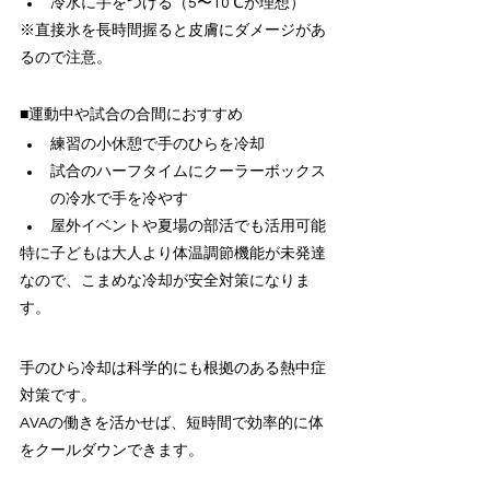
冷水に手をつける（5〜10℃が理想）
※直接氷を長時間握ると皮膚にダメージがあ
るので注意。
■運動中や試合の合間におすすめ
練習の小休憩で手のひらを冷却
試合のハーフタイムにクーラーボックス
の冷水で手を冷やす
屋外イベントや夏場の部活でも活用可能
特に子どもは大人より体温調節機能が未発達
なので、こまめな冷却が安全対策になりま
す。
手のひら冷却は科学的にも根拠のある熱中症
対策です。
AVAの働きを活かせば、短時間で効率的に体
をクールダウンできます。