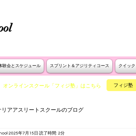
タニラダー公認 S級インストラ
ool
えよう！
​神戸・大阪・芦屋でスプリントとア
体験会とスケジュール
スプリント＆アジリティコース
クイック
フィジ塾
​オンラインスクール「フィジ塾」はこちら
サリアアスリートスクールのブログ
hool
2025年7月15日
読了時間: 2分