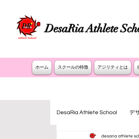
DesaRia Athlete Sch
​身体が変わる 意識が変わる 未来を変
ホーム
スクールの特徴
アジリティとは
DesaRia Athlete School
デ
desaria athlete sc