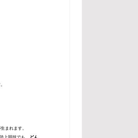
す。
が生まれます。
も陸上競技でも、
どん