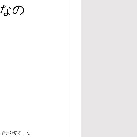
なの
攻で走り切る」な