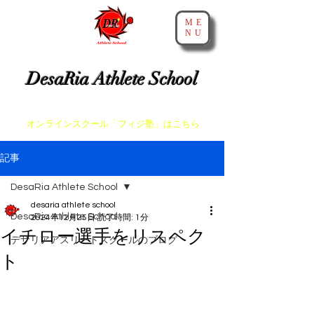
ME
NU
​神戸・大阪・芦屋でスプリントとアジリティを教えるスクール
DesaRia Athlete School
​身体が変わる 意識が変わる 未来を変えよう！
​オンラインスクール「フィジ塾」はこちら
記事
DesaRia Athlete School
desaria athlete school
DesaRia Athlete School
2024年12月25日
読了時間: 1分
イチロー選手をリスペク
デサリアアスリートスクールのブログ
ト