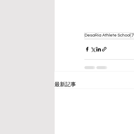
DesaRia Athlete School
最新記事