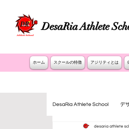
DesaRia Athlete Sch
​身体が変わる 意識が変わる 未来を変
ホーム
スクールの特徴
アジリティとは
DesaRia Athlete School
デ
desaria athlete sc