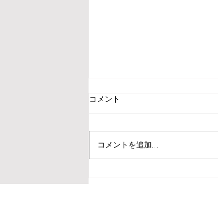
コメント
コメントを追加…
速い選手ほど「力を抜く」の
が上手い