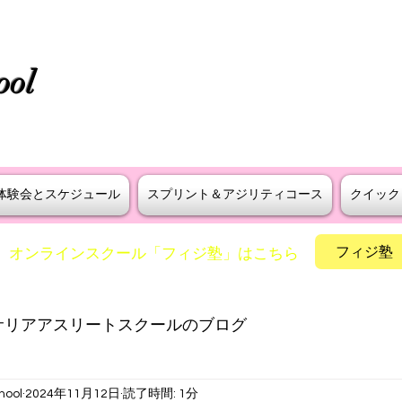
タニラダー公認 S級インストラ
ool
えよう！
​神戸・大阪・芦屋でスプリントとア
体験会とスケジュール
スプリント＆アジリティコース
クイック
フィジ塾
​オンラインスクール「フィジ塾」はこちら
サリアアスリートスクールのブログ
hool
2024年11月12日
読了時間: 1分