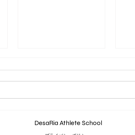
走り込みをすれば速くなる？
第4
アジ
DesaRia Athlete School