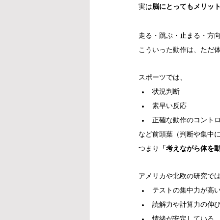
実は
脳にとってもメリッ
走る・跳ぶ・止まる・方
こういった動作は、ただ
スポーツでは、
状況判断
素早い反応
正確な動作のコント
など前頭葉（判断や集中
つまり
「考えながら体を
アメリカや北欧の研究で
テストの集中力が高
読解力や計算力の伸
情緒が安定している