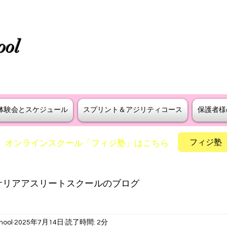
タニラダー公認 S級インストラ
ool
えよう！
​神戸・大阪・芦屋でスプリントとア
体験会とスケジュール
スプリント＆アジリティコース
保護者様
フィジ塾
​オンラインスクール「フィジ塾」はこちら
サリアアスリートスクールのブログ
hool
2025年7月14日
読了時間: 2分