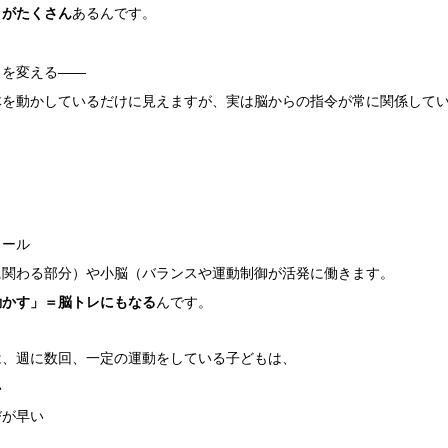
トがたくさん
あるんです。
向を変える――
体を動かしているだけに見えますが、実は脳からの指令が常に関係して
ロール
に関わる部分）や小脳（バランスや運動制御が活発に働きます。
動かす」＝脳トレにもなる
んです。
は、週に数回、一定の運動をしている子どもは、
い
びが早い