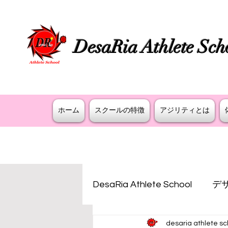
DesaRia Athlete Sch
​身体が変わる 意識が変わる 未来を変
ホーム
スクールの特徴
アジリティとは
DesaRia Athlete School
デ
desaria athlete sc