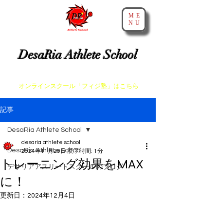
ME
NU
​神戸・大阪・芦屋でスプリントとアジリティを教えるスクール
DesaRia Athlete School
​身体が変わる 意識が変わる 未来を変えよう！
​オンラインスクール「フィジ塾」はこちら
記事
DesaRia Athlete School
desaria athlete school
DesaRia Athlete School
2024年11月20日
読了時間: 1分
トレーニング効果をMAX
デサリアアスリートスクールのブログ
に！
更新日：
2024年12月4日