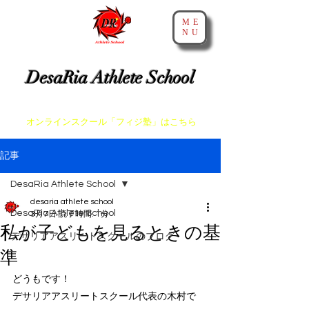
ME
NU
​神戸・大阪・芦屋でスプリントとアジリティを教えるスクール
DesaRia Athlete School
​身体が変わる 意識が変わる 未来を変えよう！
​オンラインスクール「フィジ塾」はこちら
記事
DesaRia Athlete School
desaria athlete school
DesaRia Athlete School
3月7日
読了時間: 1分
私が子どもを見るときの基
デサリアアスリートスクールのブログ
準
どうもです！
デサリアアスリートスクール代表の木村で