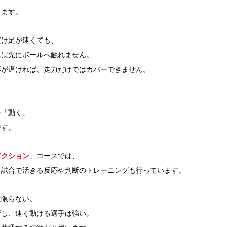
ります。
だけ足が速くても、
れば先にボールへ触れません。
応が遅ければ、走力だけではカバーできません。
⇒「動く」
です。
アクション
」コースでは、
、試合で活きる反応や判断のトレーニングも行っています。
は限らない。
断し、速く動ける選手は強い。