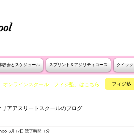
タニラダー公認 S級インストラ
ool
えよう！
​神戸・大阪・芦屋でスプリントとア
体験会とスケジュール
スプリント＆アジリティコース
クイック
フィジ塾
​オンラインスクール「フィジ塾」はこちら
サリアアスリートスクールのブログ
hool
6月17日
読了時間: 1分