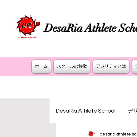
DesaRia Athlete Sch
​身体が変わる 意識が変わる 未来を変
ホーム
スクールの特徴
アジリティとは
DesaRia Athlete School
デ
desaria athlete sc