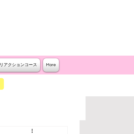
クター
ジリティを教えるスクール
リアクションコース
More