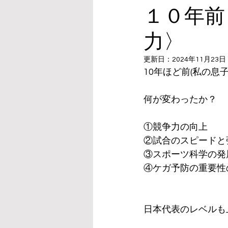
１０年前
力〉
更新日：
2024年11月23日
10年ほど前(私の
何が変わったか？
①競争力の向上
②試合のスピードと
③スポーツ科学の発
④ケガ予防の重要性
日本代表のレベルも