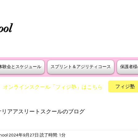
タニラダー公認 S級インストラ
ool
えよう！
​神戸・大阪・芦屋でスプリントとア
体験会とスケジュール
スプリント＆アジリティコース
保護者様
フィジ塾
​オンラインスクール「フィジ塾」はこちら
サリアアスリートスクールのブログ
hool
2024年9月27日
読了時間: 1分