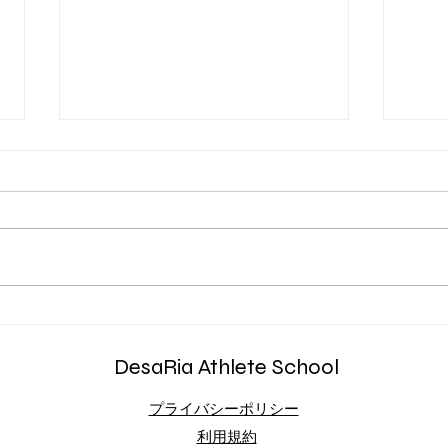
第4回 試合で活躍する選手は
足が
アジリティスキルが違う
い、
DesaRia Athlete School
​プライバシーポリシー
​利用規約