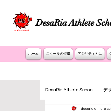
DesaRia Athlete Sch
​身体が変わる 意識が変わる 未来を変
ホーム
スクールの特徴
アジリティとは
DesaRia Athlete School
デ
desaria athlete sc