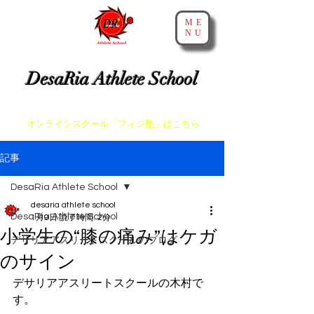
ME
NU
​神戸・大阪・芦屋でスプリントとアジリティを教えるスクール
DesaRia Athlete School
​身体が変わる 意識が変わる 未来を変えよう！
​オンラインスクール「フィジ塾」はこちら
記事
DesaRia Athlete School
desaria athlete school
DesaRia Athlete School
1月9日
読了時間: 2分
小学生の“膝の痛み”はケガ
デサリアアスリートスクールのブログ
のサイン
デサリアアスリートスクールの木村で
す。