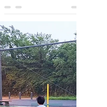
足が速い＝スポーツが上手い、
ではない
どうもです！ デサリアアスリートスクールの木村
です。 「足が速い子は、スポーツも上手い。」 そ
んなイメージを持つ方は多いかもしれません。 も
ちろん、走るスピードは大きな武器です。 です
が、足が速いことと、スポーツが上手いことは同
じではありません。 試合では、 ・周りを見る ・状
況を判断する ・次を予測する ・適切なタイミング
で動く こうした能力も求められます。 どれだけ
50m走が速くても、 相手より一歩目が遅れれば、
ボールには先に触れられません。 逆に、飛び抜け
た走力がなくても、 周りをよく見て、素早く判断
できる選手は、試合で活躍することができます。
だからデサリアでは、 スプリントだけではなく、
アジリティやクイックリアクションも大切にして
います。 スポーツで本当に必要なのは、 「速く走
る力」と「速くプレーする力」。 この2つを身につ
けることで、 試合で活きる「本当の速さ」が育っ
ていくと考えています。 是非、一度デサリアアス