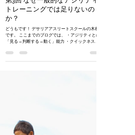
desaria athlete school
7月21日
読了時間: 3分
第3回 なぜ一般的なアジリティ
トレーニングでは足りないの
か？
どうもです！ デサリアアスリートスクールの木村
です。 ここまでのブログでは、 ・アジリティとは
「見る→判断する→動く」能力 ・クイックネスと
の違い についてお伝えしました。 今回は、 「一般
的なアジリティトレーニングでは、なぜ十分では
ないのか？」 についてお話しします。 ◆アジリテ
ィトレーニングと聞いて思い浮かぶものは？ アジ
リティトレーニングというと、 ・ラダー ・ミニハ
ードル ・コーンを使った切り返し ・ダッシュ この
ような練習を思い浮かべる方が多いと思います。