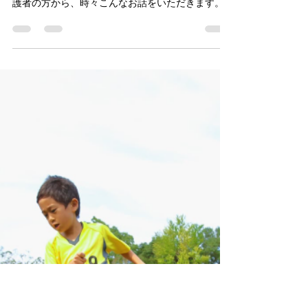
desaria athlete school
7月10日
読了時間: 1分
運動神経という神経は存在しな
い
どうもです！ デサリアアスリートスクールの木村
です。 「うちの子は運動神経が悪いんです。」 保
護者の方から、時々こんなお話をいただきます。
でも実は、 "運動神経"という神経は存在しません。
「あの子は運動神経が良い」 という言葉はよく使
われますが、 実際には、 ・見る力 ・反応する力 ・
バランス能力 ・身体をコントロールする力 ・判断
力 など、様々な能力が組み合わさった状態を表し
ています。 つまり、運動神経とは、生まれつき決
まる特別な才能ではなく、 様々な能力の集合体な
のです。 だからこそ、トレーニングによって伸ば
せる部分もたくさんあります。 デサリアではスプ