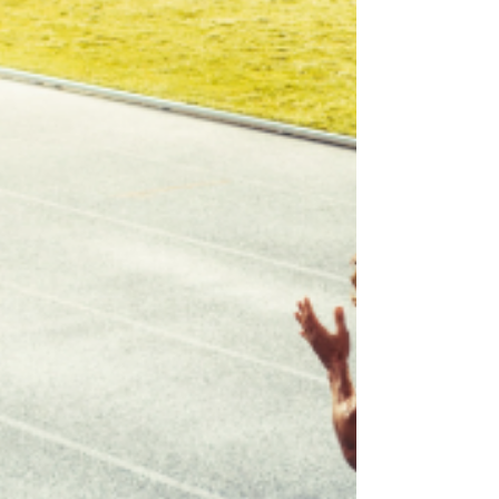
感）があります。 必要な瞬間だけ力を発揮し、 そ
れ以外は余計な力を抜いています。 だからこそ、
素早く動き、素早く切り替えることができるので
す。 デサリアでも、 「力いっぱい頑張る」だけで
はなく、 「力を抜く技術」 も大切にしています。
速さとは、力だけで生まれるものではありませ
ん。 必要な力を、必要なタイミングで使えるこ
と。 それが、試合で活きる本当のスピードにつな
がります。 是非、一度デサリアアスリートスクー
ルの体験会に来てみて下さい。 朝トレ（朝迅塾）
やオンラインスクールもやっています。 無料体験
会のご相談はお気軽にどうぞ！.