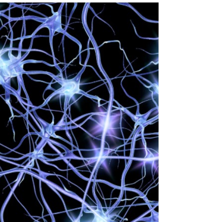
第2回 アジリティとは「見る→
判断する→動く」能力です
どうもです！ デサリアアスリートスクールの木村
です。 前回のブログでは、「アジリティとは何
か？」についてお話ししました。 アジリティは単
に身体を速く動かす能力ではありません。 本当に
重要なのは、「見る → 判断する → 動く」 この一
連の流れです。 今回は、なぜこの3つがアジリティ
に欠かせないのかを解説します。 ◆試合中は常に
判断の連続 サッカーの試合を想像してみてくださ
い。 ボールを受ける前に・味方はどこにいる？・
相手はどこから来る？・前を向ける？・パス？ド
リブル？ 選手はほんの一瞬で判断しています。 野
球でも、 打球が飛んだ瞬間に「前？」「横？」
「後ろ？」 と判断しながら動いています。 つまり
スポーツでは、 「動く前」に必ず判断がありま
す。 ◆走るスピードだけでは勝てない理由 50m走
が速い選手でも試合になると活躍できない。 そん
な選手を見たことはありませんか？ その理由の一
つは、判断が遅れてしまうこと。 どれだけ身体能