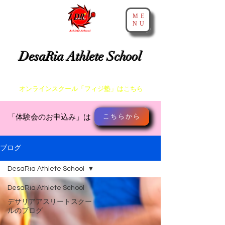
ME
NU
​神戸・大阪・芦屋でスプリントとアジリティを教えるスクール
DesaRia Athlete School
​身体が変わる 意識が変わる 未来を変えよう！
​オンラインスクール「フィジ塾」はこちら
こちらから
​「体験会のお申込み」は
ブログ
DesaRia Athlete School
DesaRia Athlete School
デサリアアスリートスクー
ルのブログ