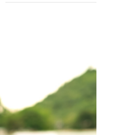
です。 ここまで3回にわたって、 ・アジリティと
は何か ・クイックネスとの違い ・「見る→判断す
る→動く」が重要であること についてお話しして
きました。 今回は、このシリーズの締めくくりと
して、 「試合で活躍する選手に共通すること」 に
ついてお伝えします。 ◆足が速い選手＝試合で活
躍する選手ではない 50m走が速い。20mのタイム
が速い。 もちろん、それは大きな武器です。 しか
し、試合になると「もっと速そうに見える選手」
がいます。 その違いは何でしょうか？ 実は、動き
出しの速さです。 ◆一歩目で勝負が決まる サッカ
ーなら相手より先にボールへ触る。 野球なら、打
球へ一歩早く反応する。 バスケットボールならデ
ィフェンスより一歩早く抜け出す。 この「一歩
目」は、単純な走力だけではありません。 相手を
見る。状況を把握する。判断する。 そして動き出
す。 この流れが速い選手ほど、試合では活躍でき
ます。 ◆速く見える選手の秘密 「あの選手、すご
く速い！」 そう感じる選手でも、実際にスプリン
トだけを測ると、 飛び抜け