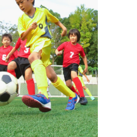
もちろん、これらはとても大切なトレーニングで
す。 身体を速く動かすためには欠かせません。 し
かし、これだけで試合に必要なアジリティが完成
するわけではありません。 ◆試合では決められた
動きはほとんどない ラダーやコーンドリルでは、
次にどこへ動くかが最初から決まっています。
右。左。前。後ろ。選手は「答え」を知った状態
で動いています。 しかし試合では違います。 相手
がどこへ動くのか。ボールはどこへ来るのか。 味
方はどこにいるのか。すべてが毎回違います。 つ
まり、試合では「正解を考えながら