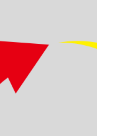
「質」が重要になります。 例えば、間違ったフォ
ームのまま何本も走っても、 その動きを繰り返し
覚えてしまう可能性があります。 だからデサリア
では、 ただ本数をこなすのではなく、 「どう動く
か」を大切にしています。 一つひとつの動きを理
解し、 正しく身体を使えるようになること。 その
積み重ねが、本当の意味での「速さ」につながり
ます。 量も大切。 でも、 それ以上に質も大切。 こ
れがデサリアの考え方です。 是非、一度デサリア
アスリートスクールの体験会に来てみて下さい。
朝トレ（朝迅塾）やオンラインスクールもやって
います。 無料体験会のご相談はお気軽にどうぞ！
https://www.desaria.net/contact-5