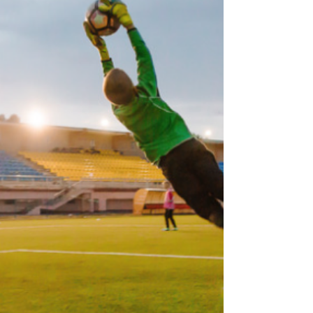
しい動きを覚えるスピードがとても速いです。 な
ぜでしょうか？ その理由の一つが、神経系の発達
です。 子どもの脳や神経は、成長の過程で急速に
発達していきます。 この時期は、 ・身体の動かし
方を覚える ・バランス感覚を身につける ・様々な
動きを経験する ことが、とても大切です。 だから
こそ、 低学年のうちに多くの動きを経験した子
は、 将来的に身体を上手に使えるようになる可能
性が高くなります。 デサリアでも、ただ走るだけ
ではなく、 スプリント、アジリティ、クイックリ
アクションなど、 様々な刺激を取り入れていま
す。 子ども達には、今しかない成長のタイミング
があります。 だからこそ、「速くなること」だけ
ではなく、 将来につながる土台づくりも大切にし
ていきたいと思っています。 是非、一度デサリア
アスリートスクールの体験会に来てみて下さい。
朝トレ（朝迅塾）やオンラインスクール