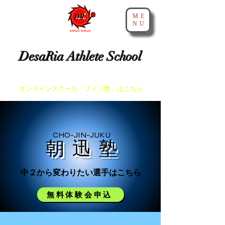
ME
NU
​神戸・大阪・芦屋でスプリントとアジリティを教えるスクール
DesaRia Athlete School
​身体が変わる 意識が変わる 未来を変えよう！
​オンラインスクール「フィジ塾」はこちら
CHO-JIN-JUKU
​朝 迅 塾
​中２から変わりたい選手はこちら
無料体験会申込