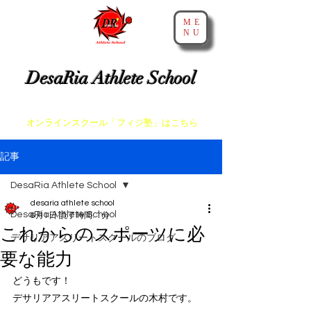
ME
NU
​神戸・大阪・芦屋でスプリントとアジリティを教えるスクール
DesaRia Athlete School
​身体が変わる 意識が変わる 未来を変えよう！
​オンラインスクール「フィジ塾」はこちら
記事
DesaRia Athlete School
desaria athlete school
DesaRia Athlete School
6月1日
読了時間: 1分
これからのスポーツに必
デサリアアスリートスクールのブログ
要な能力
どうもです！
デサリアアスリートスクールの木村です。